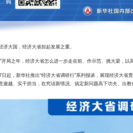
经济大国，经济大省担起发展之重。
五”开局之年，经济大省怎么进一步走在前、作示范、挑大梁，以
17日起，新华社推出“经济大省调研行”系列报谈，展现经济大
意逾越、实干担当，在究诘新情况、搞定新问题高下功夫、出教