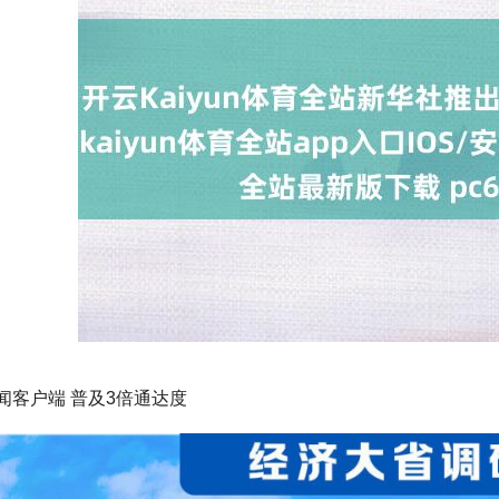
闻客户端 普及3倍通达度