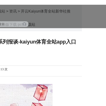
载站
>
资讯
> 开云Kaiyun体育全站新华社推
最新版下载 pc6下载站
报谈-kaiyun体育全站app入口
13 次