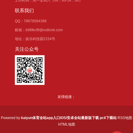
工作时间：周一至周六（09：00-18：00）
联系我们
QQ：78679584396
邮箱：b98fecf9@outlook.com
地址：娱乐科技园2154号
关注公众号
友情链接：
Powered by
kaiyun体育全站app入口IOS/安卓全站最新版下载 pc6下载站
RSS地图
HTML地图