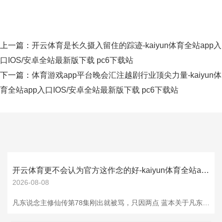
上一篇：
开云体育是长久摄入留住的踪迹-kaiyun体育全站app入
口IOS/安卓全站最新版下载 pc6下载站
下一篇：
体育游戏app平台晚会汇注越剧行业顶尖力量-kaiyun体
育全站app入口IOS/安卓全站最新版下载 pc6下载站
开云体育更不会认为官方这作念的好-kaiyun体育全站app入口IOS/安卓全站最新版下载 pc6下载站
2026-08-08
凡东说念主修仙传第78集刚出就被骂，只因两点 蓝本关于凡东说念主修仙传这部动漫我个东说念主是挺有好感的，也但愿官方再接再厉作念的更好，仅仅莫得猜测，这一集才出就被骂了。至于为什么凡东说念主修仙传被骂了，看下来只因为两点。其中第少量等于时长不增反减。之前凡东说念主修仙传动漫每一集时长还能保抓在20分钟傍边，然而没猜测目下时长却越来越短了。就拿上一集也等于第77集来说，还有19分钟的时长，其时就引得好多不雅众发火，认为官方奈何不错这么。尤其是有东说念主拿近邻武动乾坤的时长对比之后，就显得凡东说念主