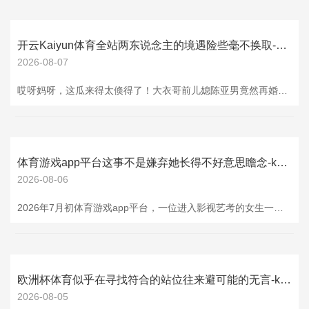
开云Kaiyun体育全站两东说念主的境遇险些毫不换取-kaiyun体育全站app入口IOS/安卓全站最新版下载 pc6下载站
2026-08-07
哎呀妈呀，这瓜来得太倏得了！大衣哥前儿媳陈亚男竟然再婚了，婚纱照皆晒出来了。仳离4年，她终于找到幸福啦？这音尘一出来，驳倒区径直炸锅了，网友们皆在景仰这剧情回转也太快了吧。说真话，已往她和朱小伟仳离闹得沸沸扬扬，咫尺东说念主家皆各有归宿了，的确让东说念主唏嘘不已。 想已往那场婚典，大衣哥但是场面大办，16.6万现款彩礼、两根金条、30万飞奔轿车加豪宅，排面给足了。可惜这段婚配守护了没多久就解散了。其时外界皆在推断为啥莫得孩子，咫尺看来，能够从一开动这段心绪就存在问题。陈亚男凭借大衣哥儿媳的身份
体育游戏app平台这事不是嫌弃她长得不好意思瞻念-kaiyun体育全站app入口IOS/安卓全站最新版下载 pc6下载站
2026-08-06
2026年7月初体育游戏app平台，一位进入影视艺考的女生一忽儿走红，她和同学合影的相片在网上传开，宇宙一眼就戒备到这个女生，她眼睛大、下巴尖、皮肤白得发亮，像是从古装剧里走出来的东说念主物，网友称她为“小燕子本尊”，但很快有东说念主留言说，这女滋长得确乎好意思瞻念，但是越看越让东说念主合计不太平静。 这事不是嫌弃她长得不好意思瞻念，而是她的表情显得太刻意了，拍照的时候眼睛一直盯着镜头不放，下巴绷得牢牢的，笑起来也像是预先练过许多遍，这种好意思瞻念不是当然流裸露来的，是硬挤出来的，有东说念主评
欧洲杯体育似乎在寻找符合的站位往来避可能的无言-kaiyun体育全站app入口IOS/安卓全站最新版下载 pc6下载站
2026-08-05