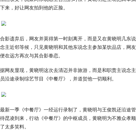
下来，好让网友拍到他的正脸。
合影遗弃后，网友并莫得第一时刻离开，而是又在黄晓明几东说
念主近邻等候，只见黄晓明和其他东说念主参加某饮品店，网友
便在远方再次与其合影眷恋。
据网友显现，黄晓明这次去清迈并非旅游，而是和职责主说念主
员沿途录制综艺节目《中餐厅》，并道贺他一切顺利。
最新一季《中餐厅》一经运行录制了，黄晓明与王俊凯还沿途管
待昆凌到来，行动《中餐厅》的中枢成员，黄晓明为不雅众孝顺
了太多笑料。