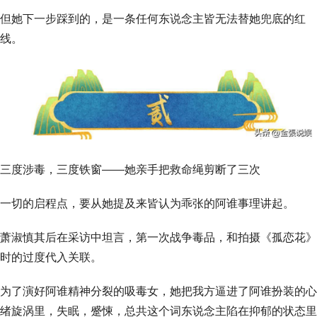
但她下一步踩到的，是一条任何东说念主皆无法替她兜底的红
线。
三度涉毒，三度铁窗——她亲手把救命绳剪断了三次
一切的启程点，要从她提及来皆认为乖张的阿谁事理讲起。
萧淑慎其后在采访中坦言，第一次战争毒品，和拍摄《孤恋花》
时的过度代入关联。
为了演好阿谁精神分裂的吸毒女，她把我方逼进了阿谁扮装的心
绪旋涡里，失眠，蹙悚，总共这个词东说念主陷在抑郁的状态里