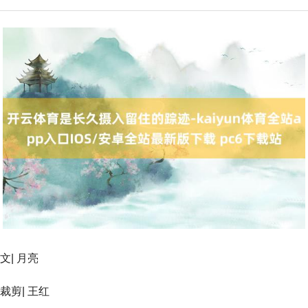
文| 月亮
裁剪| 王红