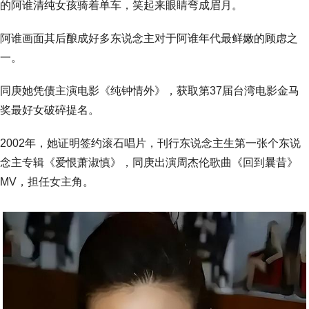
的阿谁清纯女孩骑着单车，笑起来眼睛弯成眉月。
阿谁画面其后酿成好多东说念主对于阿谁年代最鲜嫩的顾虑之
一。
同庚她凭债主演电影《纯钟情外》，获取第37届台湾电影金马
奖最好女破碎提名。
2002年，她证明签约滚石唱片，刊行东说念主生第一张个东说
念主专辑《爱恨萧淑慎》，同庚出演周杰伦歌曲《回到曩昔》
MV，担任女主角。