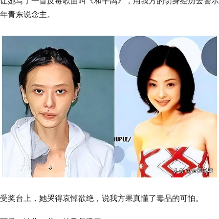
让她写了一首反毒歌曲叫《和平鸽》，用我方的切身经历去警示
年青东说念主。
受奖台上，她哭得哀悼欲绝，说我方果真懂了毒品的可怕。