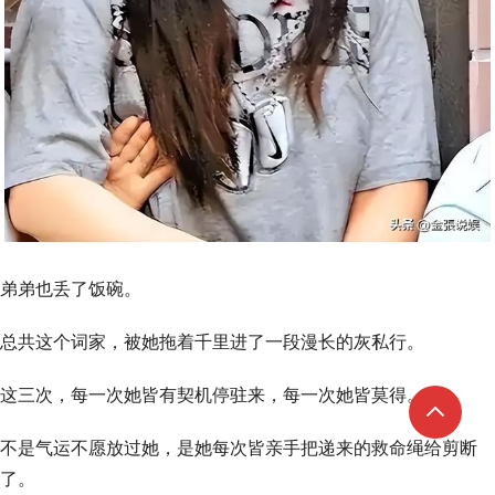
弟弟也丢了饭碗。
总共这个词家，被她拖着千里进了一段漫长的灰私行。
这三次，每一次她皆有契机停驻来，每一次她皆莫得。
不是气运不愿放过她，是她每次皆亲手把递来的救命绳给剪断
了。