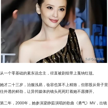
从一个零基础的素东说念主，径直被剧组带上戛纳红毯。
她才二十三岁，治服浅易，妆容也算不上精致，但那股从骨子里
往外透的鲜劲，让异邦媒体的镜头死死盯着她不愿挪开。
第二年，2000年，她参演梁静茹演唱的歌曲《勇气》MV，出镜