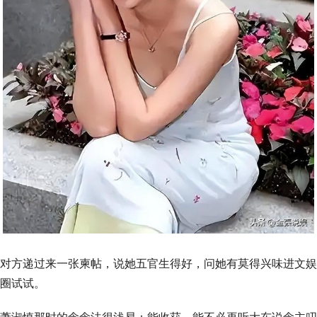
对方递过来一张柬帖，说她五官生得好，问她有莫得兴味进文娱
圈试试。