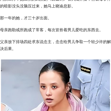
的暗影没头没脑压过来，她马上晓谕息影。
那一年的她，才三十岁出面。
母亲跑勒戒所跑成了常客，每次皆拎着男儿爱吃的东西去。
父亲放下排场四处求东说念主，念念给男儿争取一个轻少许的解
决后果。