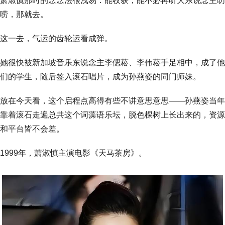
萧淑慎那时的念念法很浅易：能收获，能不必再听大东说念主叨
唠，那就去。
这一去，气运的齿轮运看成弹。
她很快被新加坡音乐东说念主李偲菘、李伟菘手足相中，成了他
们的学生，随后签入滚石唱片，成为孙燕姿的同门师妹。
放在今天看，这个启程点高得有些不讲意思意思——孙燕姿当年
靠着滚石走遍总共这个词藻语乐坛，脱色棵树上长出来的，资源
和平台皆不会差。
1999年，萧淑慎主演电影《天马茶房》。