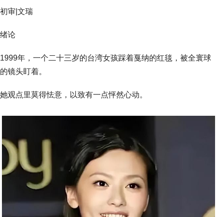
初审|文瑞
绪论
1999年，一个二十三岁的台湾女孩踩着戛纳的红毯，被全寰球
的镜头盯着。
她观点里莫得怯意，以致有一点怦然心动。