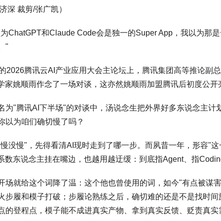
陈济深 裁剪/张广凯）
为ChatGPT和Claude Code会是独一的Super App，
。"
日的2026腾讯云AI产业应用大会主论坛上，腾讯集团高等推论副
科学家姚顺雨作念了一场对谈，这亦然姚顺雨加盟腾讯后初度公开
名为"腾讯AI下半场"的对谈中，汤说念生把外界好多东说念主计
你以为咱们确切慢了吗？
"慢没慢"，先得看清AI现时走到了哪一步。而夙昔一年，形容"这
圈系数东说念主挂在嘴边，也越用越迂缓：到底指Agent、指Cod
开场就给这个词降了温：这个他也曾使用的词，如今"有点被谋害
火步履和模子打破；步履论熟练之后，确切难的还是不是找时间旅途
点的登程点，模子能不成进真实产物、拿到真实反馈、贬责真实