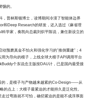
警惕的。
科，普林斯顿博士，读博期间冷漠了智能体边界
or和Deep Research的研发，还入选过《麻省理
席AI科学家，奏凯向总裁刘炽平陈说，兼任新设立的
启动预磨真金不怕火和强化学习的"推倒重建"；4
、以实用为导向的模子，上线全球大模子API调用平台
rkBuddy个东说念主版按DAU计，已是国内最受接
，是模子与产物越来越紧的Co-Design——从
却常被忽略的点上：大模子最紧迫的才能持久是泛化性。
里走过弯路就不可怕，确切紧迫的是能不成淳厚面