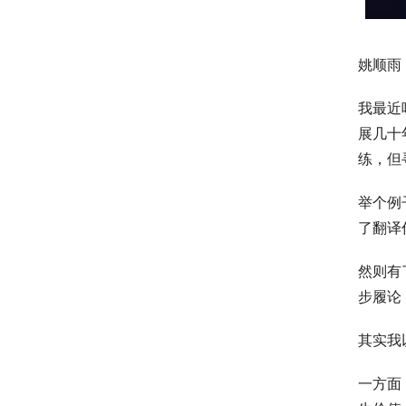
姚顺雨
我最近
展几十
练，但
举个例
了翻译
然则有
步履论
其实我
一方面