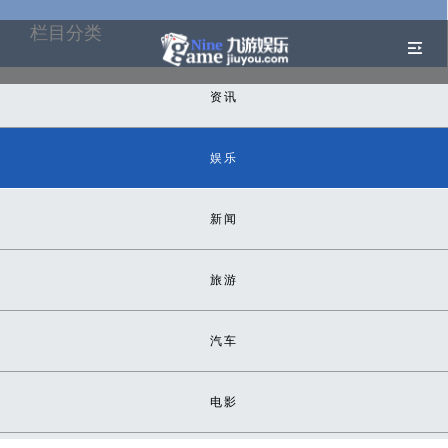
栏目分类
资讯
娱乐
新闻
旅游
汽车
电影