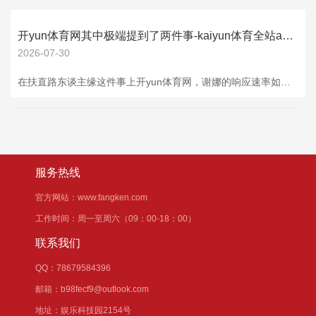
开yun体育网其中极端提到了两件事-kaiyun体育全站app入口IOS/安卓全站最新版下载 pc6下载站
2026-07-30
在扶直路东谈主缘这件事上开yun体育网，谢娜的响应速率如实很快。 4 天前，东谈主民日报发了一篇著述，其中极端提到了两件事。 一件是天价文旅费。 指向确天然是前段时辰成心录了期节目内涵不雅众的《驱驰吧》。 一件是跨界开演唱会。 文中极端强调，是"短少有名音乐作品，以主握为主业的流量明星"。 对方向是谁，一目了然。 网友们看证明了，谢娜这位"流量明星"也看证明了。 被官媒点名后的常见操作，要么是千里默不语，等公论声小少许了，该怎么办就怎么办。 要么拒接接管月旦，第一时辰谈歉。 谢娜都没选，她选了
服务热线
官方网站：www.fangken.com
工作时间：周一至周六（09：00-18：00）
联系我们
QQ：78679584396
邮箱：b98fecf9@outlook.com
地址：娱乐科技园2154号