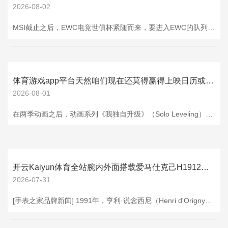
2026-08-02
MSI截止之后，EWC电竞世俱杯紧随而来，要进入EWC的队列，紧锣密饱读的前往巴黎，为了电竞世俱杯而战。笔据赛程，EWC电竞世俱杯的安排，畸形紧凑，第三天就要将淘汰赛八强战全部打完。 淘汰赛的队列，赛程安排如下：HEL对阵T1，GEN对阵JDG，KC对阵AL，以及BLG对阵DK。最终告捷的队列，将晋级四强。那么在接下来的比赛，谁将笑傲赛场，让沿途来看一看吧。 后期乏力，痛失好局，GEN逆转翻盘JDG，晋级四强 第一局比赛，GEN蓝色方，禁用：蔚、波比、EZ、纳亚菲利、梦魇，接管：Kiin奥拉夫
体育游戏app平台天然咱们现在还莫得赢得上映日历或第三季的完好音书-kaiyun体育全站app入口IOS/安卓全站最新版下载 pc6下载站
2026-08-01
在两季动画之后，动画系列《我独自升级》（Solo Leveling）将通过长篇戏院版《我独自升级：迥殊系统》（Solo Leveling: Beyond the System）延续其故事。成振宇的英语配音演员 Aleks Le 在 Crunchyroll 的 Anime Expo 发布会上显现了该作正在制作的音书。这部电影将不息第二季《我独自升级：阴影崛起》（Solo Leveling: Arise from the Shadow）的剧情。 天然咱们现在还莫得赢得上映日历或第三季的完好音书，但
开云Kaiyun体育全站腕内外面搭载爱马仕克己H1912自动上弦机械机芯-kaiyun体育全站app入口IOS/安卓全站最新版下载 pc6下载站
2026-07-31
[手表之家品牌新闻] 1991年，亨利·说念西尼（Henri d'Origny）手绘出Cape Cod手表，将其缠绵成一件可捎带的几何艺术品——以锚链为灵感，方形表盘“悬浮”在长方形表壳之中。三十余载，架构永久如一。如今开云Kaiyun体育全站，手表材质盖头换面，而这一改换意旨不凡：全新钛金属Cape Cod手表震荡登场。 41毫米表壳初次采用钛金属材质，顶面拉丝，侧面喷砂，变成各别性对比。钛金属材质与手表缠绵无缺契合：它强化了Cape Cod手表与生俱来的洞开气质，幸免过度偏向器具表，保留了