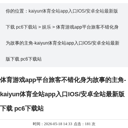
你的位置：
kaiyun体育全站app入口IOS/安卓全站最新版
下载 pc6下载站
>
娱乐
> 体育游戏app平台旅客不错化身
为故事的主角-kaiyun体育全站app入口IOS/安卓全站最新
版下载 pc6下载站
体育游戏app平台旅客不错化身为故事的主角-
kaiyun体育全站app入口IOS/安卓全站最新版
下载 pc6下载站
时间：2026-05-18 14:33
点击：181 次