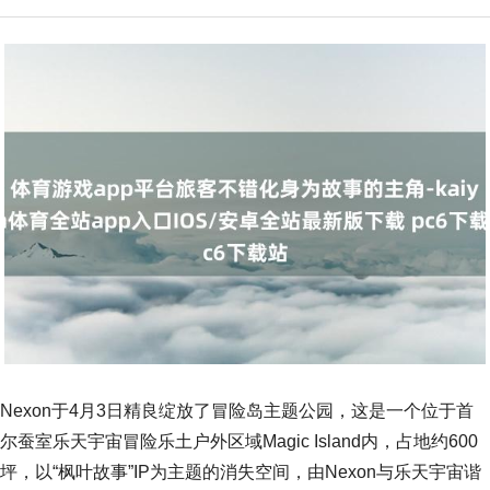
Nexon于4月3日精良绽放了冒险岛主题公园，这是一个位于首
尔蚕室乐天宇宙冒险乐土户外区域Magic Island内，占地约600
坪，以“枫叶故事”IP为主题的消失空间，由Nexon与乐天宇宙谐