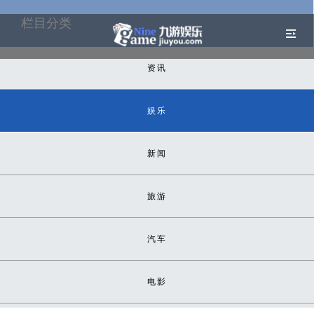
栏目分类
资讯
娱乐
新闻
旅游
汽车
电影