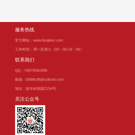
服务热线
官方网站：www.fangken.com
工作时间：周一至周六（09：00-18：00）
联系我们
QQ：78679584396
邮箱：b98fecf9@outlook.com
地址：娱乐科技园2154号
关注公众号